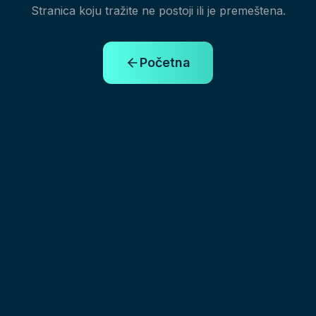
Stranica koju tražite ne postoji ili je premeštena.
Početna